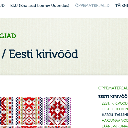
UD
ELU (Erialasid Lõimiv Uuendus)
ÕPPEMATERJALID
TÄIEN
GIAD
/ Eesti kirivööd
ÕPPEMATERJAL
EESTI KIRIVÖÖ
EESTI KIRIVÖÖ
EESTI KIHELKO
HARJU-TALLINN
HARJUMAA VÖÖ
LÄÄNE-VIRUMA