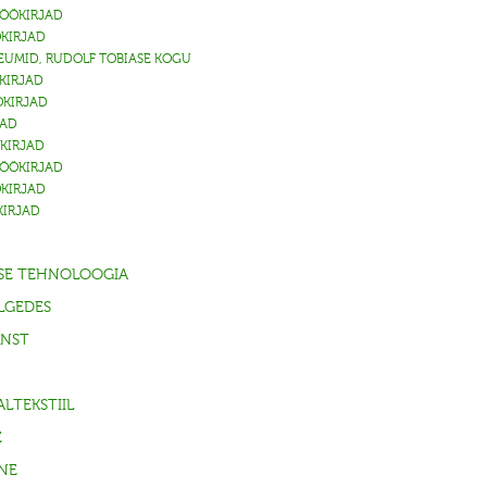
VÖÖKIRJAD
KIRJAD
EUMID, RUDOLF TOBIASE KOGU
KIRJAD
KIRJAD
JAD
KIRJAD
VÖÖKIRJAD
KIRJAD
IRJAD
SE TEHNOLOOGIA
ÄLGEDES
UNST
LTEKSTIIL
E
NE