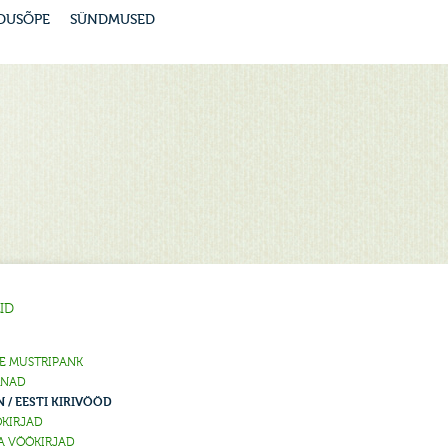
DUSÕPE
SÜNDMUSED
ID
DE MUSTRIPANK
NNAD
 / EESTI KIRIVÖÖD
KIRJAD
A VÖÖKIRJAD